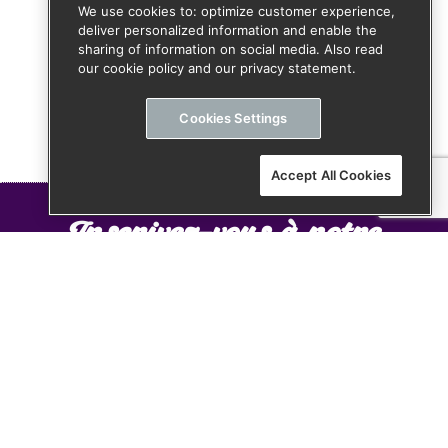
We use cookies to: optimize customer experience,
deliver personalized information and enable the
sharing of information on social media. Also read
our cookie policy and our privacy statement.
Cookies Settings
Accept All Cookies
Inscrivez-vous à notre
newsletter pour ne rater
aucune info
E
m