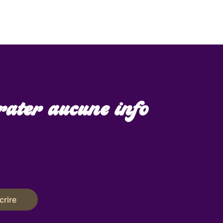
rater aucune info
crire