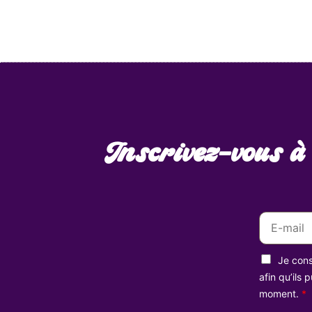
Inscrivez-vous à
E
m
a
R
i
Je cons
G
l
P
afin qu’ils
D
*
moment.
*
*