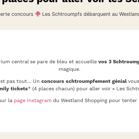
lerte concours
Les Schtroumpfs débarquent au Westland
atrium central se pare de bleu et accueille
vos 3 Schtroump
magique.
est pas tout… Un
concours schtroumpfement génial
vous
mily tickets
* (4 places chacun) pour aller voir « Les Schtr
sur la
page Instagram
du Westland Shopping pour tenter 