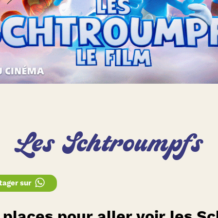
Les Schtroumpfs
tager sur
places pour aller voir les S