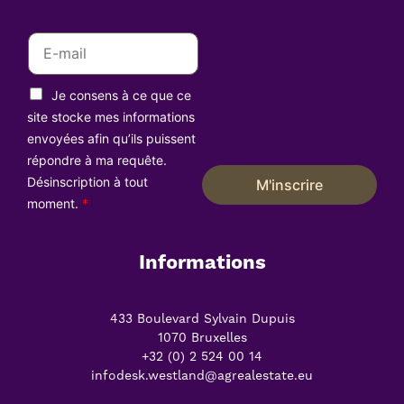
E
m
a
R
i
Je consens à ce que ce
G
l
P
site stocke mes informations
D
*
envoyées afin qu’ils puissent
*
répondre à ma requête.
Désinscription à tout
M'inscrire
moment.
*
Informations
433 Boulevard Sylvain Dupuis
1070 Bruxelles
+32 (0) 2 524 00 14
infodesk.westland@agrealestate.eu