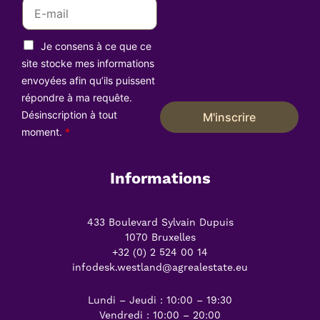
E
m
a
R
i
Je consens à ce que ce
G
l
P
site stocke mes informations
D
*
envoyées afin qu’ils puissent
*
répondre à ma requête.
Désinscription à tout
M'inscrire
moment.
*
Informations
433 Boulevard Sylvain Dupuis
1070 Bruxelles
+32 (0) 2 524 00 14
infodesk.westland@agrealestate.eu
Lundi – Jeudi : 10:00 – 19:30
Vendredi : 10:00 – 20:00