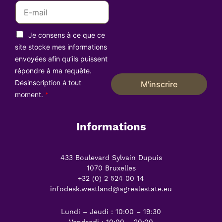
E
m
a
R
i
Je consens à ce que ce
G
l
P
site stocke mes informations
D
*
envoyées afin qu’ils puissent
*
répondre à ma requête.
Désinscription à tout
M'inscrire
moment.
*
Informations
433 Boulevard Sylvain Dupuis
1070 Bruxelles
+32 (0) 2 524 00 14
infodesk.westland@agrealestate.eu
Lundi – Jeudi : 10:00 – 19:30