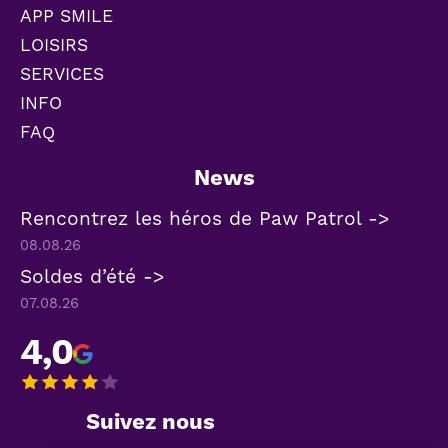
APP SMILE
LOISIRS
SERVICES
INFO
FAQ
News
Rencontrez les héros de Paw Patrol ->
08.08.26
Soldes d’été ->
07.08.26
4,0
Suivez nous