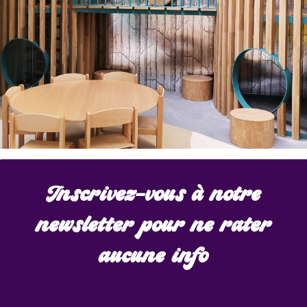
Inscrivez-vous à notre
newsletter pour ne rater
aucune info