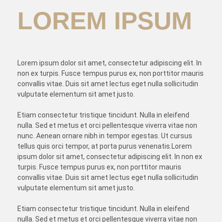
LOREM IPSUM
Lorem ipsum dolor sit amet, consectetur adipiscing elit. In
non ex turpis. Fusce tempus purus ex, non porttitor mauris
convallis vitae. Duis sit amet lectus eget nulla sollicitudin
vulputate elementum sit amet justo.
Etiam consectetur tristique tincidunt. Nulla in eleifend
nulla. Sed et metus et orci pellentesque viverra vitae non
nunc. Aenean ornare nibh in tempor egestas. Ut cursus
tellus quis orci tempor, at porta purus venenatis.Lorem
ipsum dolor sit amet, consectetur adipiscing elit. In non ex
turpis. Fusce tempus purus ex, non porttitor mauris
convallis vitae. Duis sit amet lectus eget nulla sollicitudin
vulputate elementum sit amet justo.
Etiam consectetur tristique tincidunt. Nulla in eleifend
nulla. Sed et metus et orci pellentesque viverra vitae non