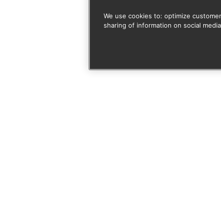
We use cookies to: optimize customer
sharing of information on social media
 door je aan te melden vo
rmee akkoord dat deze site mijn ingediende informatie