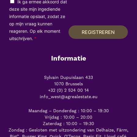
i
Ik ga ermee akkoord dat
l
deze site mijn ingediende
*
informatie opslaat, zodat ze
op mijn vraag kunnen
reageren. Op elk moment
REGISTREREN
uitschrijven.
*
Informatie
Sylvain Dupuislaan 433
1070 Brussels
+32 (0) 2 524 00 14
info_west@agrealestate.eu
Maandag – Donderdag : 10:00 – 19:30
Vrijdag : 10:00 – 20:00
Zaterdag : 10:00 – 19:30
Zondag : Gesloten met uitzondering van Delhaize, Färm,
BigC, Burger King, Quick, O’Tacos, Basic Fit, Lloyd café,