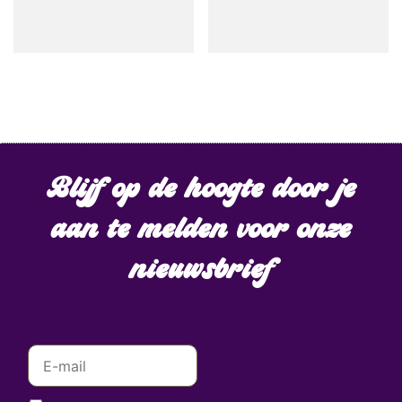
Blijf op de hoogte door je
aan te melden voor onze
nieuwsbrief
E
m
a