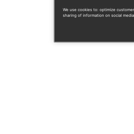
We use cookies to: optimize customer
sharing of information on social media
 door je aan te melden vo
rmee akkoord dat deze site mijn ingediende informatie