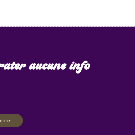
rater aucune info
crire