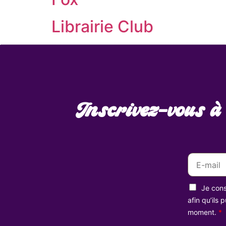
Librairie Club
Inscrivez-vous à
E
m
a
R
i
Je cons
G
l
P
afin qu’ils
D
*
moment.
*
*